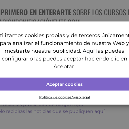
L PRIMERO EN ENTERARTE
SOBRE LOS CURSOS 
CIF o NIF
CIÓNBONIFICACIÓNELITE.COM
tilizamos cookies propias y de terceros únicamen
NIF
para analizar el funcionamiento de nuestra Web 
mostrarte nuestra publicidad.
Aquí
las puedes
Población
configurar o las puedes aceptar haciendo clic en
to el
aviso legal y RGPD
Aceptar.
C.P.
Aceptar cookies
o enviamos nunca SPAM
 daremos tu correo a nadie
Política de cookies
Aviso legal
 recibirás publicidad de ningún tipo
lo recibirás las noticias que se publiquen aquí
sa