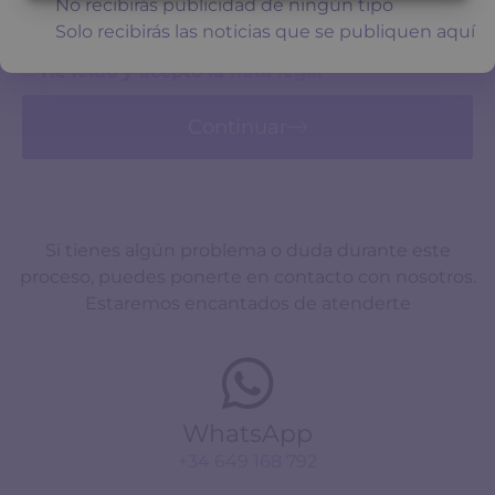
No recibirás publicidad de ningún tipo
Solo recibirás las noticias que se publiquen aquí
He leído y acepto la
nota legal
Continuar
Si tienes algún problema o duda durante este
proceso, puedes ponerte en contacto con nosotros.
Estaremos encantados de atenderte
WhatsApp
+34 649 168 792