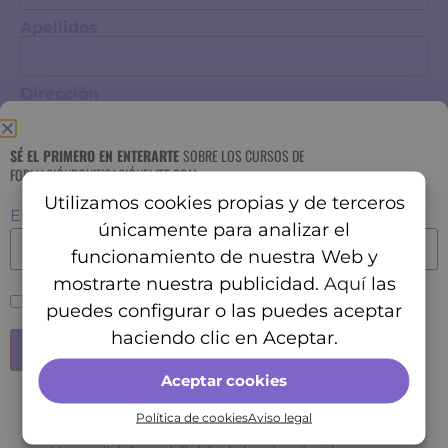
Apellidos
Dirección
SÉ EL PRIMERO EN ENTERARTE
SOBRE LOS CURSOS DE
FORMACIÓNBONIFICACIÓNELITE.COM
Utilizamos cookies propias y de terceros
Email
únicamente para analizar el
funcionamiento de nuestra Web y
mostrarte nuestra publicidad.
Aquí
las
Acepto el
aviso legal y RGPD
puedes configurar o las puedes aceptar
Email para enviarte los datos
haciendo clic en Aceptar.
Confirma tu email
Aceptar cookies
No enviamos nunca SPAM
Política de cookies
Aviso legal
No daremos tu correo a nadie
Teléfono donde te podamos localizar